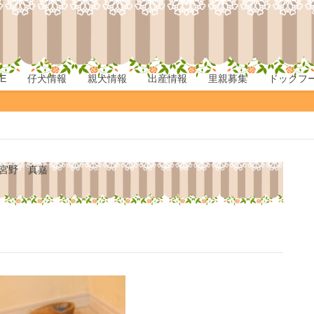
E
仔犬情報
親犬情報
出産情報
里親募集
ドックフ
宮野 真嘉