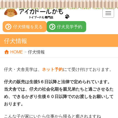
T
o
g
仔犬情報を見る
仔犬見学予約
g
l
仔犬情報
e
n
HOME
仔犬情報
a
v
i
仔犬・犬舎見学は、
ネット予約
にて受け付けております。
g
a
仔犬の販売は生後5６日以降と法律で定められています。
t
i
当犬舎では、仔犬の社会化期を親兄弟たちと過ごさせるた
o
め、できるかぎり生後６０日以降でのお渡しをお願いして
n
おります。
こんな子が家にいたら仕事から帰ると癒されますね