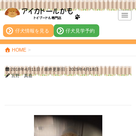
T
o
g
仔犬情報を見る
仔犬見学予約
g
l
e
HOME
n
a
2018年4月11日
/ 最終更新日 :
2025年4月18日
v
宮野 真嘉
i
g
a
t
i
o
n