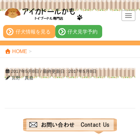
T
o
g
仔犬情報を見る
仔犬見学予約
g
l
e
HOME
n
a
2017年5月8日
/ 最終更新日 :
2017年5月8日
v
宮野 真嘉
i
g
a
t
i
o
n