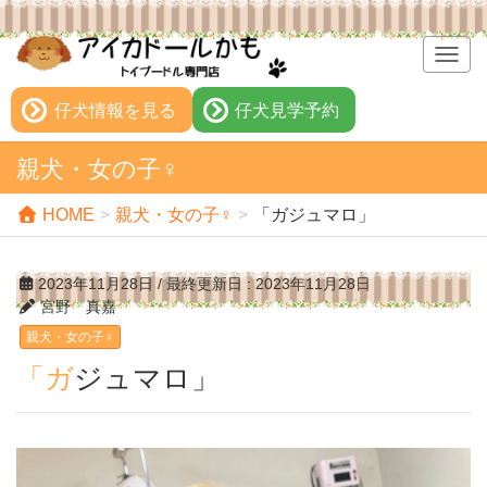
T
o
g
仔犬情報を見る
仔犬見学予約
g
l
親犬・女の子♀
e
n
HOME
親犬・女の子♀
「ガジュマロ」
a
v
i
2023年11月28日
/ 最終更新日 :
2023年11月28日
g
宮野 真嘉
a
親犬・女の子♀
t
i
「ガジュマロ」
o
n