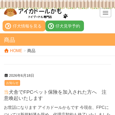
T
o
g
仔犬情報を見る
仔犬見学予約
g
l
商品
e
n
HOME
商品
a
v
i
g
2026年6月18日
a
t
お知らせ
i
当犬舎でFPCペット保険を加入された方へ 注
o
意喚起いたします
n
お世話になります アイカドールかもです 今現在、FPCに
ついては新規勧誘を辞め、代理店契約も終了いたしました