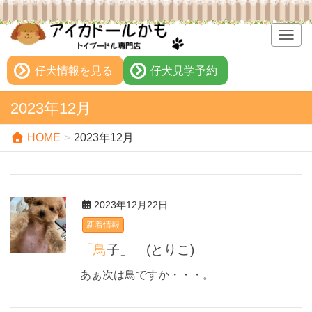
T
o
g
仔犬情報を見る
仔犬見学予約
g
l
2023年12月
e
n
HOME
2023年12月
a
v
i
g
2023年12月22日
a
t
新着情報
i
「鳥子」 (とりこ)
o
n
あぁ次は鳥ですか・・・。