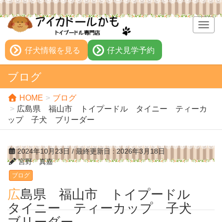
T
o
g
仔犬情報を見る
仔犬見学予約
g
l
ブログ
e
n
HOME
ブログ
a
広島県 福山市 トイプードル タイニー ティーカ
v
ップ 子犬 ブリーダー
i
g
a
2024年10月23日
/ 最終更新日 :
2026年3月18日
t
宮野 真嘉
i
ブログ
o
n
広島県 福山市 トイプードル
タイニー ティーカップ 子犬