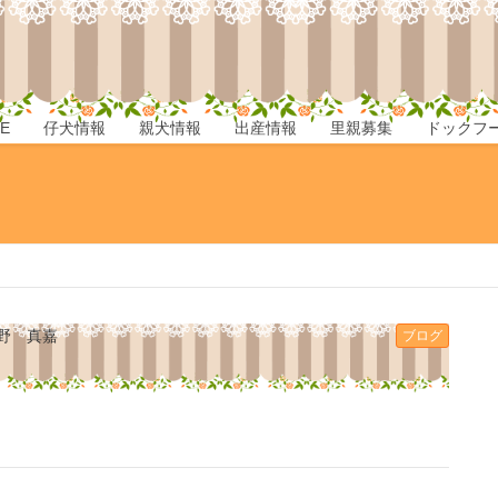
E
仔犬情報
親犬情報
出産情報
里親募集
ドックフ
野 真嘉
ブログ