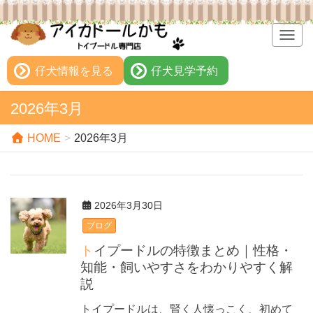
T
o
g
仔犬情報を見る
仔犬見学予約
g
l
2026年3月
e
n
HOME
2026年3月
a
v
i
g
2026年3月30日
a
t
ブログ
i
トイプードルの特徴まとめ｜性格・
o
知能・飼いやすさをわかりやすく解
n
説
トイプードルは、賢く人懐っこく、初めて