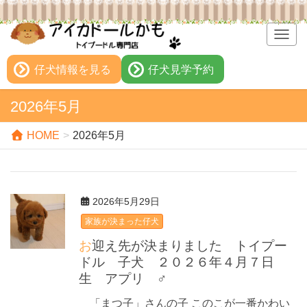
T
o
g
仔犬情報を見る
仔犬見学予約
g
l
2026年5月
e
n
HOME
2026年5月
a
v
i
g
2026年5月29日
a
t
家族が決まった仔犬
i
お迎え先が決まりました トイプー
o
ドル 子犬 ２０２６年４月７日
n
生 アプリ ♂
「まつ子」さんの子 このこが一番かわい