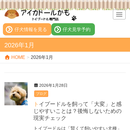
T
o
g
仔犬情報を見る
仔犬見学予約
g
l
2026年1月
e
n
HOME
2026年1月
a
v
i
g
2026年1月28日
a
t
ブログ
i
トイプードルを飼って「大変」と感
o
じやすいことは？後悔しないための
n
現実チェック
トイプードルは「賢くて飼いやすい犬種」