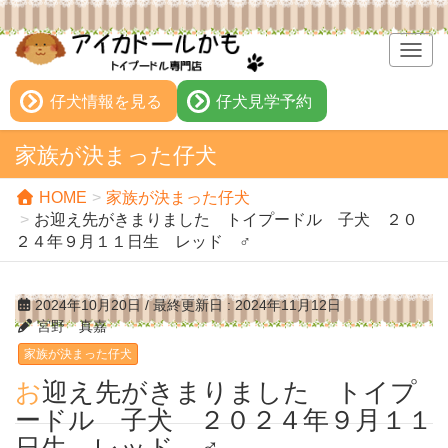
T
o
g
仔犬情報を見る
仔犬見学予約
g
l
家族が決まった仔犬
e
n
HOME
家族が決まった仔犬
a
お迎え先がきまりました トイプードル 子犬 ２０
v
２４年９月１１日生 レッド ♂
i
g
a
2024年10月20日
/ 最終更新日 :
2024年11月12日
t
宮野 真嘉
i
家族が決まった仔犬
o
n
お迎え先がきまりました トイプ
ードル 子犬 ２０２４年９月１１