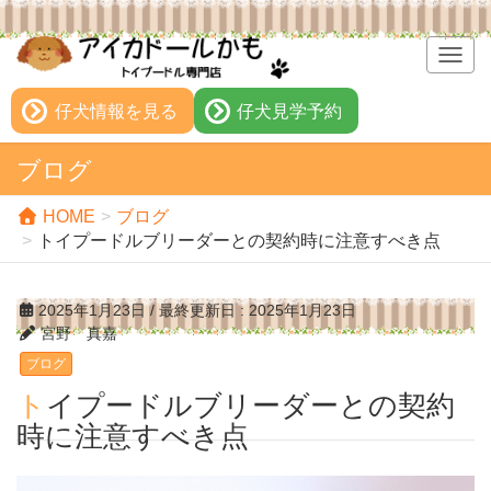
T
o
g
仔犬情報を見る
仔犬見学予約
g
l
ブログ
e
n
HOME
ブログ
a
トイプードルブリーダーとの契約時に注意すべき点
v
i
g
2025年1月23日
/ 最終更新日 :
2025年1月23日
a
宮野 真嘉
t
ブログ
i
o
トイプードルブリーダーとの契約
n
時に注意すべき点