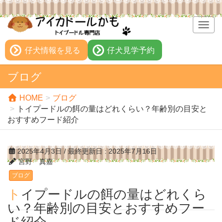
T
o
g
仔犬情報を見る
仔犬見学予約
g
l
ブログ
e
n
HOME
ブログ
a
トイプードルの餌の量はどれくらい？年齢別の目安と
v
おすすめフード紹介
i
g
a
2025年4月3日
/ 最終更新日 :
2025年7月16日
t
宮野 真嘉
i
ブログ
o
n
トイプードルの餌の量はどれくら
い？年齢別の目安とおすすめフー