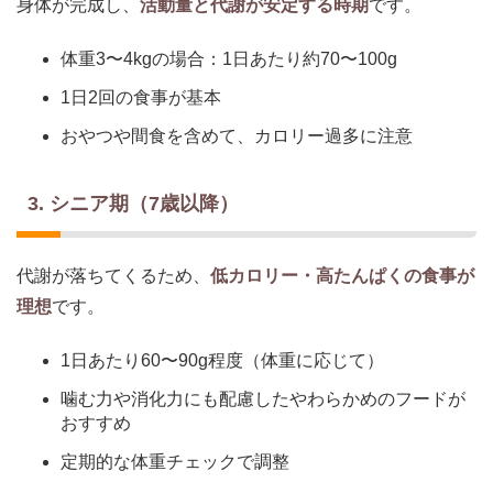
身体が完成し、
活動量と代謝が安定する時期
です。
体重3〜4kgの場合：1日あたり約70〜100g
1日2回の食事が基本
おやつや間食を含めて、カロリー過多に注意
3. シニア期（7歳以降）
代謝が落ちてくるため、
低カロリー・高たんぱくの食事が
理想
です。
1日あたり60〜90g程度（体重に応じて）
噛む力や消化力にも配慮したやわらかめのフードが
おすすめ
定期的な体重チェックで調整